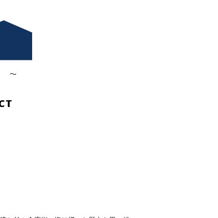
み ～
CT